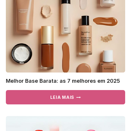
MELHORES
EM
2025
Melhor Base Barata: as 7 melhores em 2025
MELHOR
LEIA MAIS
BASE
BARATA:
AS
7
MELHORES