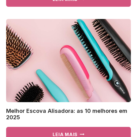
ESCOVA
ROTATIVA:
AS
9
MELHORES
EM
2025
Melhor Escova Alisadora: as 10 melhores em
2025
MELHOR
LEIA MAIS