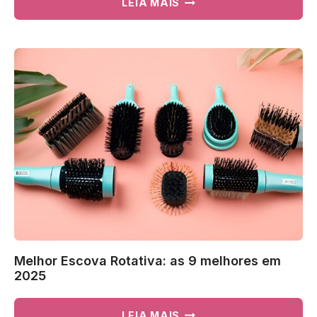
MELHOR
LEIA MAIS
LÁPIS
DE
OLHOS:
OS
10
MELHORES
EM
2025
Melhor Escova Rotativa: as 9 melhores em
2025
MELHOR
LEIA MAIS