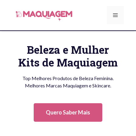
Pular
para
Menu
o
conteúdo
Beleza e Mulher
Kits de Maquiagem
Top Melhores Produtos de Beleza Feminina.
Melhores Marcas Maquiagem e Skincare.
Quero Saber Mais