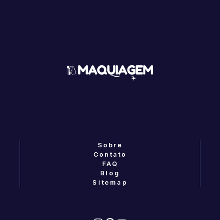
Sobre
Contato
FAQ
Blog
Sitemap