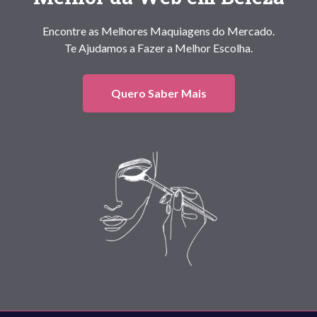
MELHORES
EM
Encontre as Melhores Maquiagens do Mercado.
2025
Te Ajudamos a Fazer a Melhor Escolha.
Quero Saber Mais