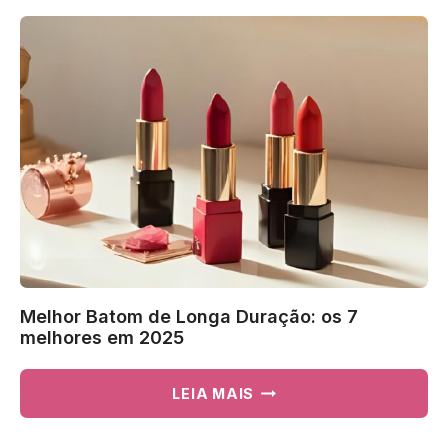
OS
10
MELHORES
EM
2025
Melhor Batom de Longa Duração: os 7
melhores em 2025
MELHOR
LEIA MAIS
BATOM
DE