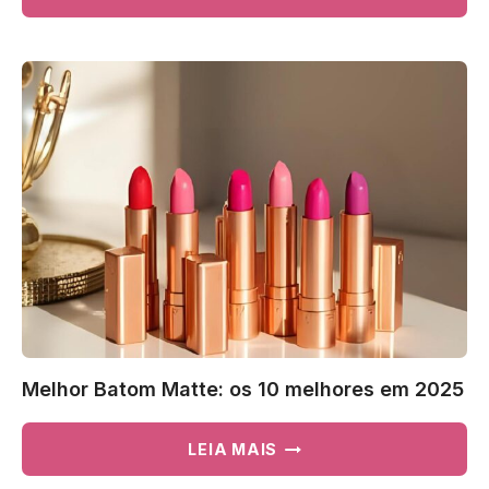
ESCOVA
ALISADORA:
AS
10
MELHORES
EM
2025
Melhor Batom Matte: os 10 melhores em 2025
MELHOR
LEIA MAIS
BATOM