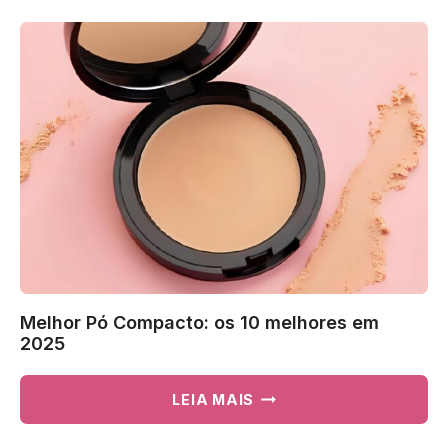
PELE
MADURA:
AS
10
MELHORES
EM
2025
Melhor Pó Compacto: os 10 melhores em
2025
MELHOR
LEIA MAIS
PÓ
COMPACTO: