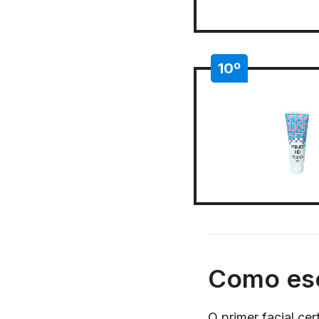
10º
Como esc
O primer facial ce