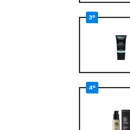
3º
4º