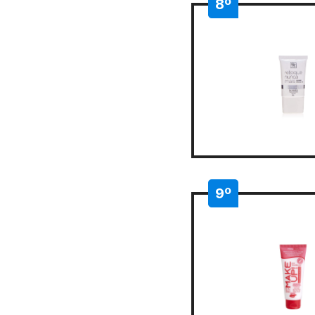
8º
9º