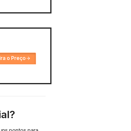
ira o Preço
al?
guns pontos para