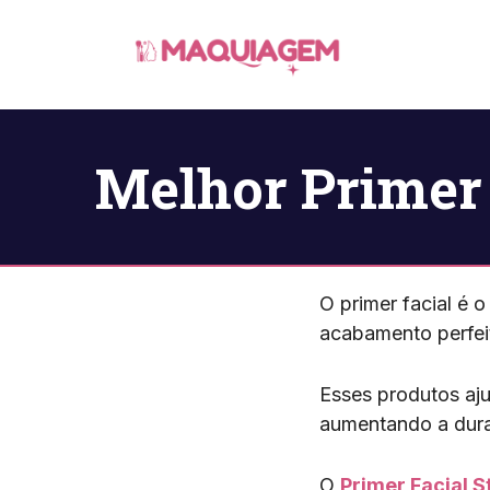
Pular
para
o
conteúdo
Melhor Primer 
O primer facial é
acabamento perfei
Esses produtos aj
aumentando a dur
O
Primer Facial S