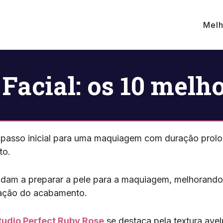
Melh
Facial: os 10 melh
 o passo inicial para uma maquiagem com duração prol
to.
udam a preparar a pele para a maquiagem, melhorando 
ação do acabamento.
tudio Perfect Ruby Rose
se destaca pela textura ave