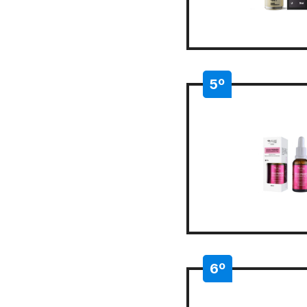
5º
6º