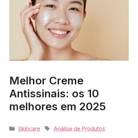
Melhor Creme
Antissinais: os 10
melhores em 2025
Categorias
Tags
Skincare
Análise de Produtos