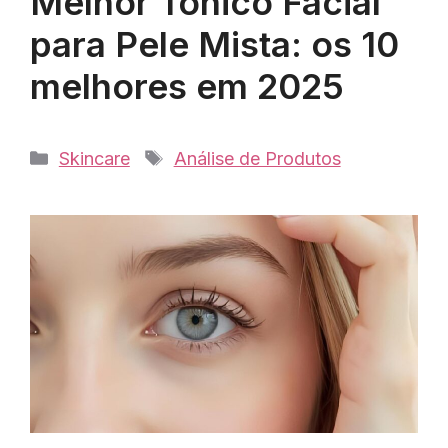
Melhor Tônico Facial
para Pele Mista: os 10
melhores em 2025
Categorias
Tags
Skincare
Análise de Produtos