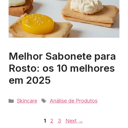
Melhor Sabonete para
Rosto: os 10 melhores
em 2025
Categorias
Tags
Skincare
Análise de Produtos
Page
Page
Page
1
2
3
Next
→