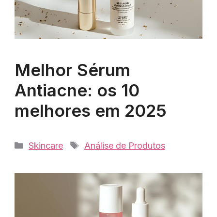
Melhor Sérum
Antiacne: os 10
melhores em 2025
Categorias
Tags
Skincare
Análise de Produtos