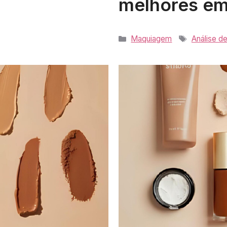
melhores e
Categorias
Tags
Maquiagem
Análise d