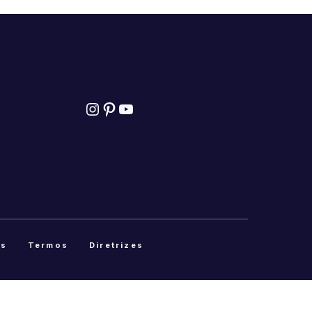
Instagram
Pinterest
YouTube
as
Termos
Diretrizes