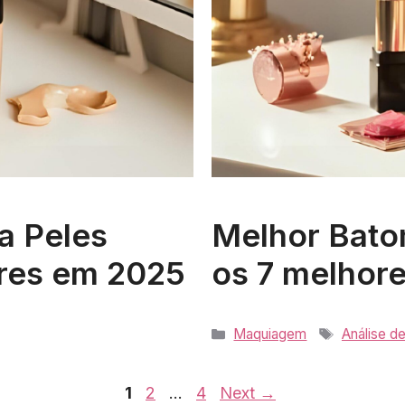
a Peles
Melhor Bato
res em 2025
os 7 melhor
Categorias
Tags
Maquiagem
Análise d
Page
Page
Page
1
2
…
4
Next
→