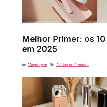
Melhor Primer: os 10
em 2025
Categorias
Tags
Maquiagem
Análise de Produtos