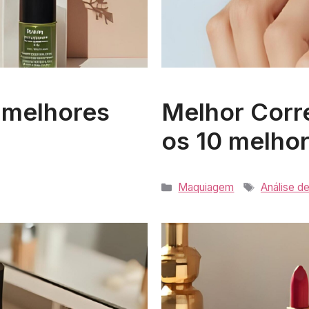
 melhores
Melhor Corre
os 10 melho
Categorias
Tags
Maquiagem
Análise d