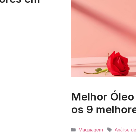
Melhor Óleo
os 9 melhor
Categorias
Tags
Maquiagem
Análise d