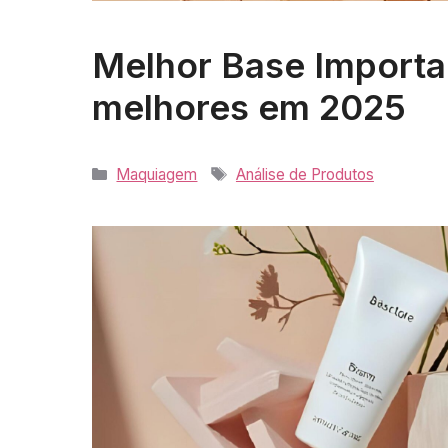
Melhor Base Importa
melhores em 2025
Categorias
Tags
Maquiagem
Análise de Produtos