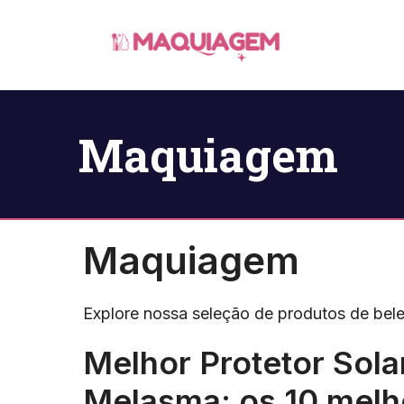
Pular
para
o
conteúdo
Maquiagem
Maquiagem
Explore nossa seleção de produtos de bele
Melhor Protetor Sola
Melasma: os 10 mel