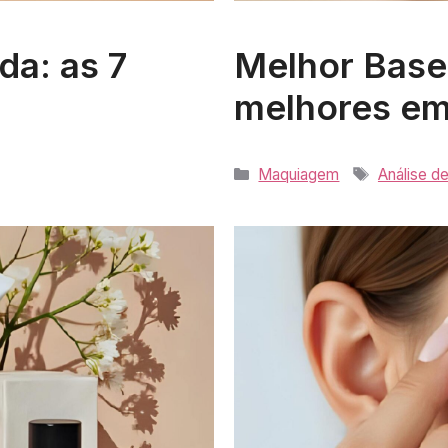
da: as 7
Melhor Base 
melhores e
Categorias
Tags
Maquiagem
Análise d